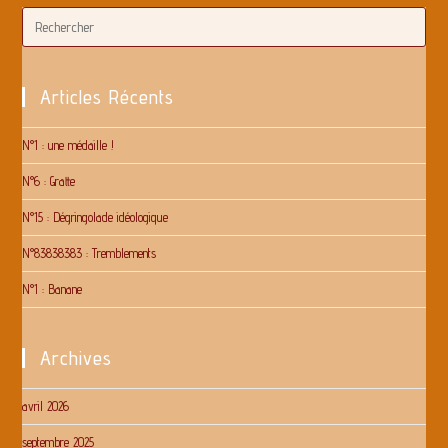
Articles Récents
N°1 : une médaille !
N°6 : Gratte
N°15 : Dégringolade idéologique
N°83838383 : Tremblements
N°1 : Banane
Archives
avril 2026
septembre 2025