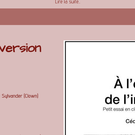
Lire la suite...
nversion
il Sylvander (Clown)