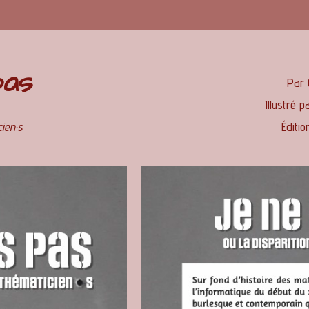
pas
Par 
Illustré p
ien·s
Éditi