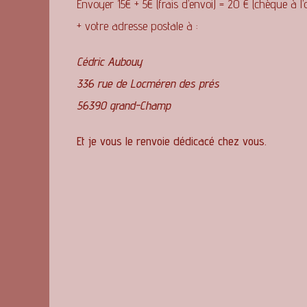
Envoyer 15€ + 5€ (frais d’envoi) = 20 € (chèque à l’o
+ votre adresse postale à :
Cédric Aubouy
336 rue de Locméren des prés
56390 grand-Champ
Et je vous le renvoie dédicacé chez vous.