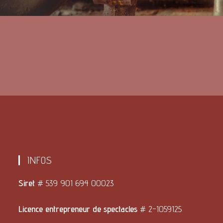
INFOS
Siret
# 539 901 694 00023
Licence entrepreneur de spectacles
# 2-1059125