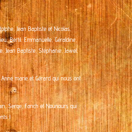
olphe, Jean Baptiste et Nicolas,
ieu, Bertil, Emmanuelle, Géraldine,
re, Jean Baptiste, Stéphanie, Jawel,
, Anne marie et Gérard qui nous ont
vain, Serge, Fanch et Nounours qui
nts !