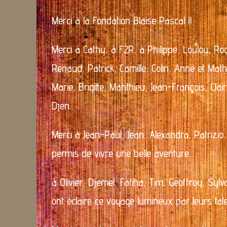
Merci à la Fondation Blaise Pascal !!
Merci à Cathy, à F2R, à Philippe, Loulou, Rod
Renaud, Patrick, Camille, Colin, Anne et Math
Marie, Brigitte, Mahthieu, Jean-François, Clai
Djen…
Merci à Jean-Paul, Jean, Alexandra, Patrizio
permis de vivre une belle aventure.
à Olivier, Djemel, Fatiha, Tim, Geoffroy, Syl
ont éclairé ce voyage lumineux par leurs tale