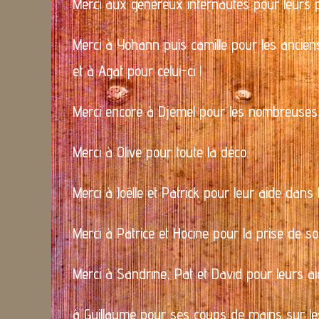
Merci aux généreux internautes pour leurs pa
Merci à Yohann puis camille pour les anciens
et à Agat pour celui-ci !
Merci encore à Djemel pour les nombreuses 
Merci à Olive pour toute la déco.
Merci à Joëlle et Patrick pour leur aide dans le
Merci à Patrice et Hocine pour la prise de so
Merci à Sandrine, Pat et David pour leurs aid
à Guillaume pour ses coups de mains sur l