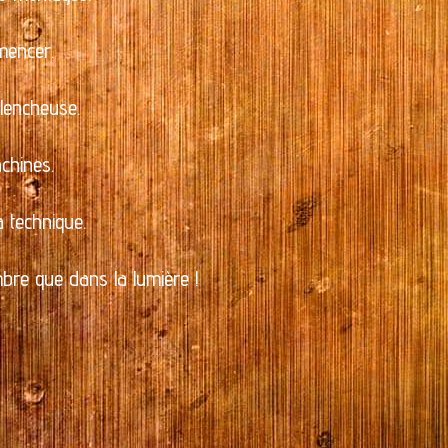
mmencer.
clencheuse.
chines.
a technique.
mbre que dans la lumière !