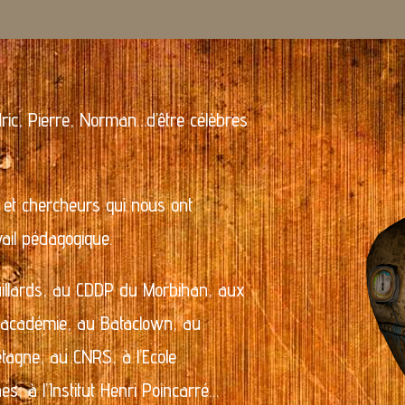
ric, Pierre, Norman…d’être célèbres
et chercheurs qui nous ont
vail pédagogique.
uillards, au CDDP du Morbihan, aux
d’académie, au Bataclown, au
tagne, au CNRS, à l’Ecole
es, à l’Institut Henri Poincarré…