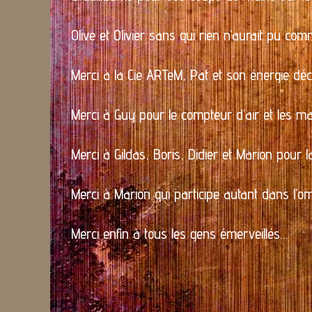
Olive et Olivier sans qui rien n’aurait pu co
Merci à la Cie ARTeM, Pat et son énergie dé
Merci à Guy pour le compteur d’air et les ma
Merci à Gildas, Boris, Didier et Marion pour l
Merci à Marion qui participe autant dans l’o
Merci enfin à tous les gens émerveillés…