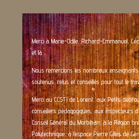
Merci à Marie-Odile, Richard-Emmanuel, Céd
et là…
Nous remercions les nombreux enseignants 
soutenus, relus et conseillés pour tout le tra
Merci au CCSTI de Lorient, aux Petits débro
conseillers pédagogiques, aux inspecteurs 
Conseil Général du Morbihan, à la Région bre
Polytechnique, à l’espace Pierre Gilles de Gèn