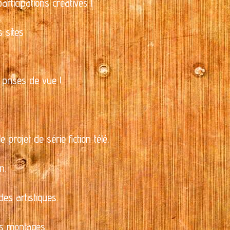
rticipations créatives !
 sites
prises de vue !
 projet de série fiction télé.
n.
es artistiques.
es montages.