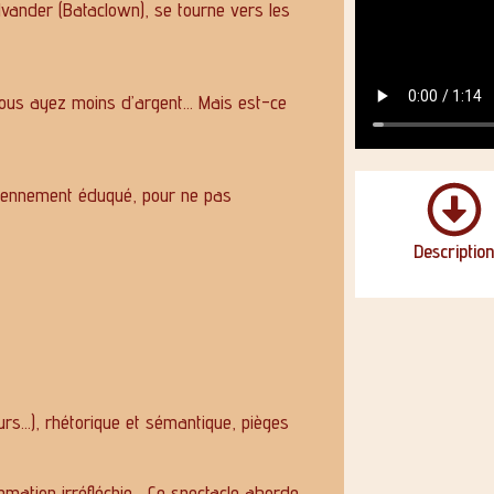
lvander (Bataclown), se tourne vers les
e vous ayez moins d’argent… Mais est-ce
oyennement éduqué, pour ne pas
Descriptio
eurs…), rhétorique et sémantique, pièges
mmation irréfléchie… Ce spectacle aborde