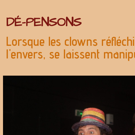
DÉ-PENSONS
Lorsque les clowns réfléch
l'envers, se laissent manipu