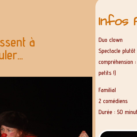
Infos 
issent à
Duo clown
ler...
S
pectacle plutôt
compréhension ; 
petits !)
Familial
2 comédiens
Durée : 50 minu